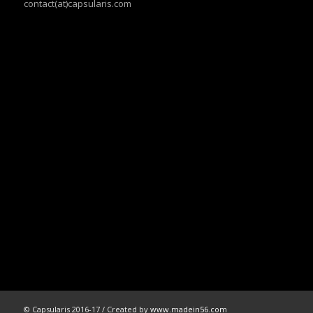
contact(at)capsularis.com
© Capsularis 2016-17 / Created by
www.madein56.com